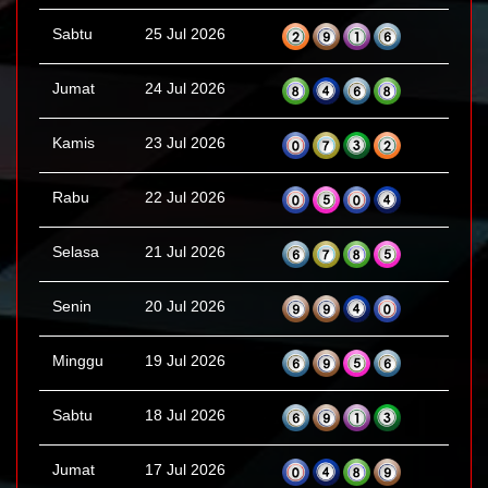
Sabtu
25 Jul 2026
Jumat
24 Jul 2026
Kamis
23 Jul 2026
Rabu
22 Jul 2026
Selasa
21 Jul 2026
Senin
20 Jul 2026
Minggu
19 Jul 2026
Sabtu
18 Jul 2026
Jumat
17 Jul 2026