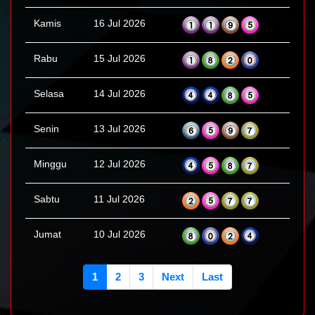
Kamis
16 Jul 2026
Rabu
15 Jul 2026
Selasa
14 Jul 2026
Senin
13 Jul 2026
Minggu
12 Jul 2026
Sabtu
11 Jul 2026
Jumat
10 Jul 2026
1
2
3
Next
Last