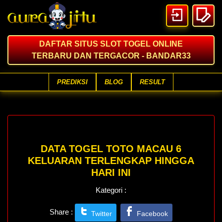
DAFTAR SITUS SLOT TOGEL ONLINE
TERBARU DAN TERGACOR - BANDAR33
PREDIKSI
BLOG
RESULT
DATA TOGEL TOTO MACAU 6
KELUARAN TERLENGKAP HINGGA
HARI INI
Kategori :
Share :
Twitter
Facebook