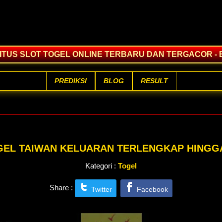
ITUS SLOT TOGEL ONLINE TERBARU DAN TERGACOR -
PREDIKSI
BLOG
RESULT
GEL TAIWAN KELUARAN TERLENGKAP HINGGA 
Kategori :
Togel
Share :
Twitter
Facebook