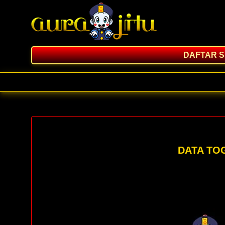
DAFTAR S
DATA TO