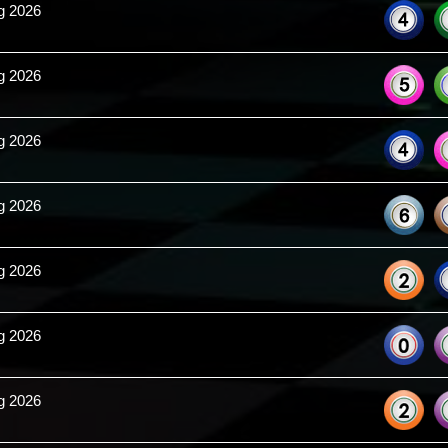
g 2026
g 2026
g 2026
g 2026
g 2026
g 2026
g 2026