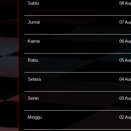
Sabtu
08 Au
Jumat
07 Au
Kamis
06 Au
Rabu
05 Au
Selasa
04 Au
Senin
03 Au
Minggu
02 Au