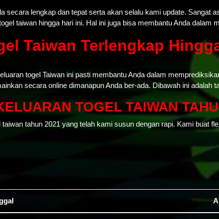
da secara lengkap dan tepat serta akan selalu kami update. Sangat as
n togel taiwan hingga hari ini. Hal ini juga bisa membantu Anda dala
gel Taiwan Terlengkap Hingga 
keluaran togel Taiwan ini pasti membantu Anda dalam memprediksikan
mainkan secara online dimanapun Anda ber-ada. Dibawah ini adalah tab
KELUARAN TOGEL TAIWAN TAHU
ogel taiwan tahun 2021 yang telah kami susun dengan rapi. Kami buat
ggal
A