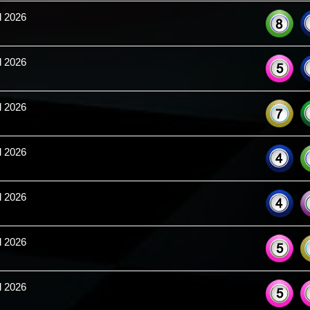
l 2026
l 2026
l 2026
l 2026
l 2026
l 2026
l 2026