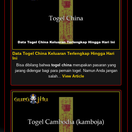
Data Togel China Keluaran Terlengkap Hingga Hari
Ini
Bisa dibilang bahwa
togel china
merupakan pasaran yang
jarang didengar bagi para pemain togel. Namun Anda jangan
salah...
View Article