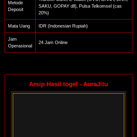
Metode
SAKU, GOPAY dll), Pulsa Telkomsel (cas
Deposit
20%)
Mata Uang
IDR (Indonesian Rupiah)
Jam
24 Jam Online
Operasional
Arsip Hasil togel - AuraJitu