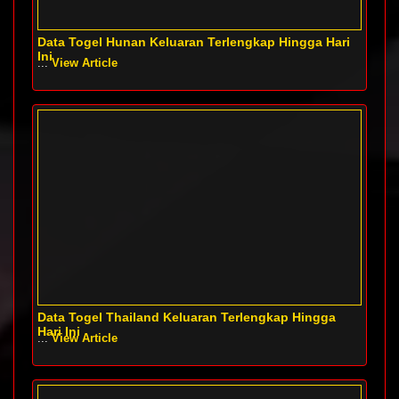
Data Togel Hunan Keluaran Terlengkap Hingga Hari
Ini
...
View Article
Data Togel Thailand Keluaran Terlengkap Hingga
Hari Ini
...
View Article