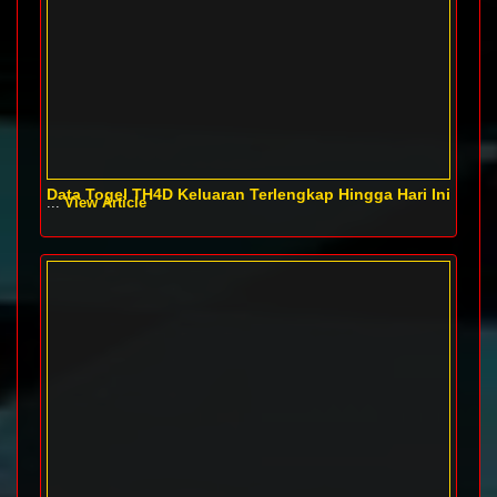
Data Togel TH4D Keluaran Terlengkap Hingga Hari Ini
...
View Article