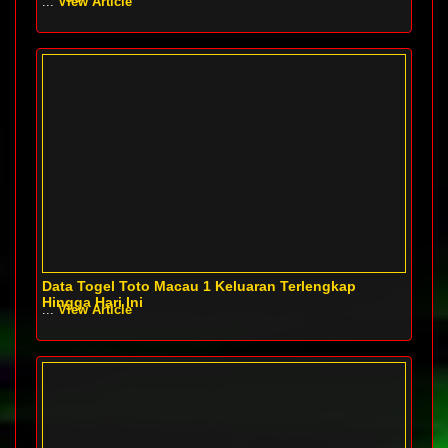
...
View Article
Data Togel Toto Macau 1 Keluaran Terlengkap
Hingga Hari Ini
...
View Article