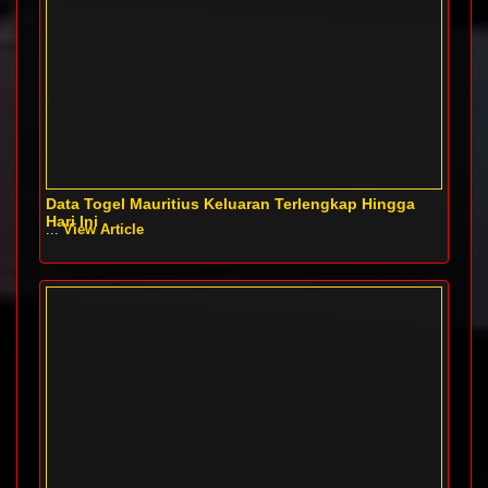
Data Togel Mauritius Keluaran Terlengkap Hingga
Hari Ini
...
View Article