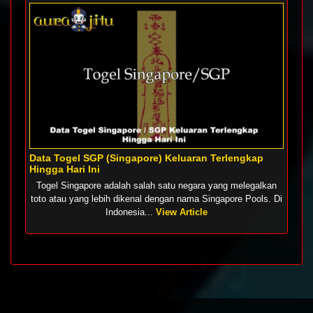
Data Togel SGP (Singapore) Keluaran Terlengkap
Hingga Hari Ini
Togel Singapore adalah salah satu negara yang melegalkan
toto atau yang lebih dikenal dengan nama Singapore Pools. Di
Indonesia...
View Article