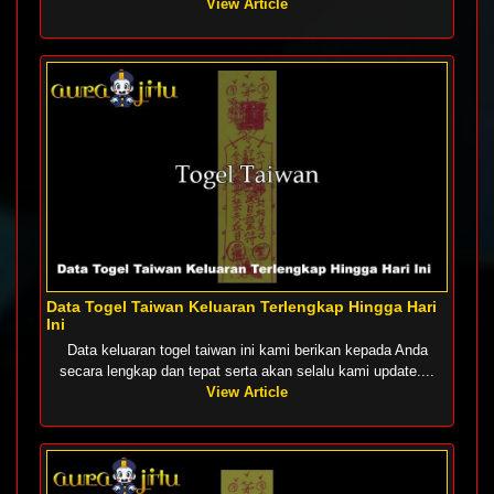
View Article
Data Togel Taiwan Keluaran Terlengkap Hingga Hari
Ini
Data keluaran togel taiwan ini kami berikan kepada Anda
secara lengkap dan tepat serta akan selalu kami update....
View Article