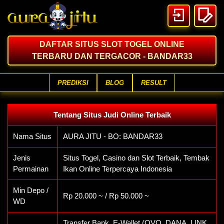
DAFTAR SITUS SLOT TOGEL ONLINE
TERBARU DAN TERGACOR - BANDAR33
PREDIKSI
BLOG
RESULT
Tentang Situs Judi Online Terbaik
Nama Situs
AURA JITU - BO: BANDAR33
Jenis
Situs Togel, Casino dan Slot Terbaik, Tembak
Permainan
Ikan Online Terpercaya Indonesia
Min Depo /
Rp 20.000 ~ / Rp 50.000 ~
WD
Transfer Bank, E-Wallet (OVO, DANA, LINK,