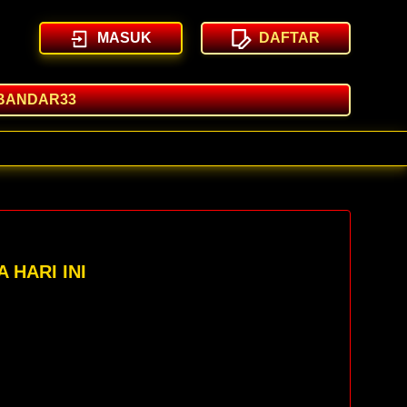
MASUK
DAFTAR
 BANDAR33
 HARI INI