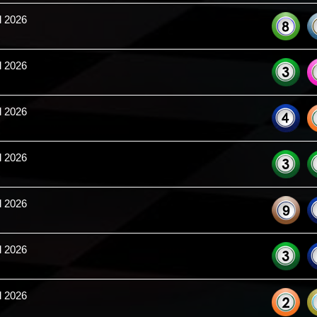
l 2026
l 2026
l 2026
l 2026
l 2026
l 2026
l 2026