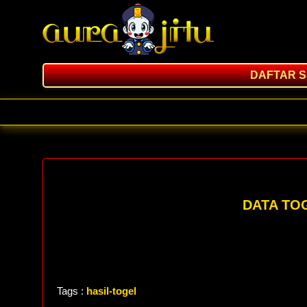
DAFTAR S
DATA TOG
Tags :
hasil-togel