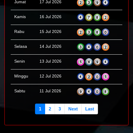
Jumat
17 Jul 2026
Kamis
16 Jul 2026
Rabu
15 Jul 2026
Selasa
14 Jul 2026
Senin
13 Jul 2026
Minggu
12 Jul 2026
Sabtu
11 Jul 2026
1
2
3
Next
Last