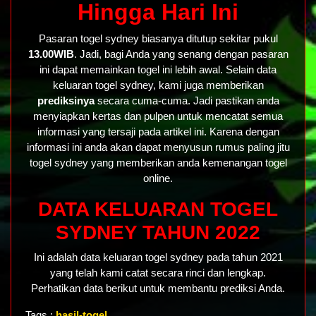
Hingga Hari Ini
Pasaran togel sydney biasanya ditutup sekitar pukul
13.00WIB
. Jadi, bagi Anda yang senang dengan pasaran
ini dapat memainkan togel ini lebih awal. Selain data
keluaran togel sydney, kami juga memberikan
prediksinya
secara cuma-cuma. Jadi pastikan anda
menyiapkan kertas dan pulpen untuk mencatat semua
informasi yang tersaji pada artikel ini. Karena dengan
informasi ini anda akan dapat menyusun rumus paling jitu
togel sydney yang memberikan anda kemenangan togel
online.
DATA KELUARAN TOGEL
SYDNEY TAHUN 2022
Ini adalah data keluaran togel sydney pada tahun 2021
yang telah kami catat secara rinci dan lengkap.
Perhatikan data berikut untuk membantu prediksi Anda.
Tags :
hasil-togel