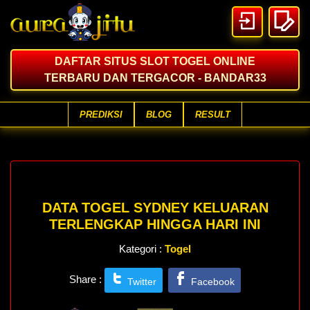
DAFTAR SITUS SLOT TOGEL ONLINE
TERBARU DAN TERGACOR - BANDAR33
PREDIKSI
BLOG
RESULT
DATA TOGEL SYDNEY KELUARAN
TERLENGKAP HINGGA HARI INI
Kategori :
Togel
Share :
Twitter
Facebook