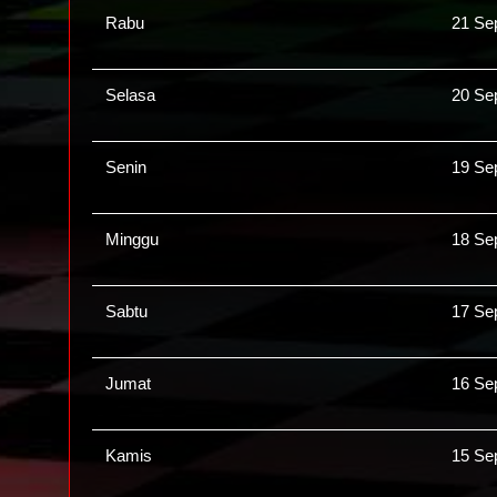
Rabu
21 Se
Selasa
20 Se
Senin
19 Se
Minggu
18 Se
Sabtu
17 Se
Jumat
16 Se
Kamis
15 Se