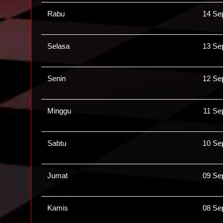
Rabu
14 Se
Selasa
13 Se
Senin
12 Se
Minggu
11 Se
Sabtu
10 Se
Jumat
09 Se
Kamis
08 Se