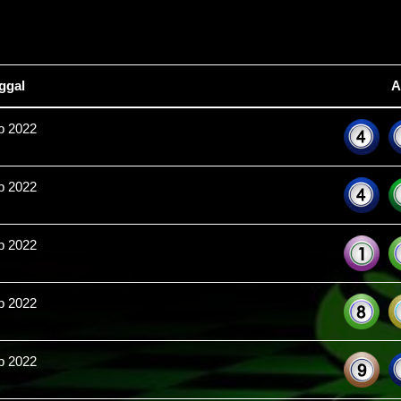
ggal
A
p 2022
p 2022
p 2022
p 2022
p 2022