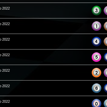
p 2022
p 2022
p 2022
p 2022
p 2022
p 2022
p 2022