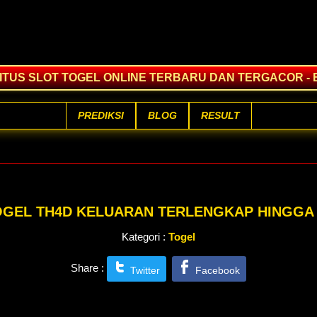
ITUS SLOT TOGEL ONLINE TERBARU DAN TERGACOR -
PREDIKSI
BLOG
RESULT
OGEL TH4D KELUARAN TERLENGKAP HINGGA H
Kategori :
Togel
Share :
Twitter
Facebook